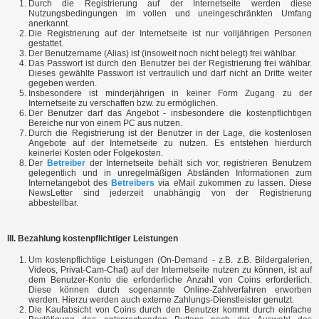
Durch die Registrierung auf der Internetseite werden diese
Nutzungsbedingungen im vollen und uneingeschränkten Umfang
anerkannt.
Die Registrierung auf der Internetseite ist nur volljährigen Personen
gestattet.
Der Benutzername (Alias) ist (insoweit noch nicht belegt) frei wählbar.
Das Passwort ist durch den Benutzer bei der Registrierung frei wählbar.
Dieses gewählte Passwort ist vertraulich und darf nicht an Dritte weiter
gegeben werden.
Insbesondere ist minderjährigen in keiner Form Zugang zu der
Internetseite zu verschaffen bzw. zu ermöglichen.
Der Benutzer darf das Angebot - insbesondere die kostenpflichtigen
Bereiche nur von einem PC aus nutzen.
Durch die Registrierung ist der Benutzer in der Lage, die kostenlosen
Angebote auf der Internetseite zu nutzen. Es entstehen hierdurch
keinerlei Kosten oder Folgekosten.
Der
Betreiber
der Internetseite behält sich vor, registrieren Benutzern
gelegentlich und in unregelmäßigen Abständen Informationen zum
Internetangebot des
Betreibers
via eMail zukommen zu lassen. Diese
NewsLetter sind jederzeit unabhängig von der Registrierung
abbestellbar.
III. Bezahlung kostenpflichtiger Leistungen
Um kostenpflichtige Leistungen (On-Demand - z.B. z.B. Bildergalerien,
Videos, Privat-Cam-Chat) auf der Internetseite nutzen zu können, ist auf
dem Benutzer-Konto die erforderliche Anzahl von Coins erforderlich.
Diese können durch sogenannte Online-Zahlverfahren erworben
werden. Hierzu werden auch externe Zahlungs-Dienstleister genutzt.
Die Kaufabsicht von Coins durch den Benutzer kommt durch einfache