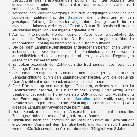
Bestätigung des entsprechenden Buttons nach der Auswahl des
gewünschten Tarifes in Abhängigkeit der gewählten Zahlungsart
verbindlich zu Stande.
Während des Zahlungsvorgangs bis zum endgültigen Abschluss der
kompletten Zahlung hat der
Betreiber
die Forderungen an den
jeweiligen Zahlungs-Dienstleister abgetreten. Dies gilt auch für ein
eventuelles Inkasso, welches auf Grund z.B. von Rücklastschriften oder
Nichteinlösungen von Zahlungen eingeleitet wird.
Auf der Internetseite werden keinerlei Abos oder wiederkehrende,
automatische Zahlungen realisiert. Der Benutzer kann jederzeit über die
angebotenen Zahlungsverfahren sein Coin-Konto aufladen.
Die bei dem Zahlungs-Dienstleister angegebenen persönlichen Daten -
insbesondere Kreditkarten- und Kontoinformationen werden
ausschließlich bei diesem entsprechend den gesetzlichen Regelungen
gespeichert und verarbeitet.
Es gelten bezüglich der Zahlungen die Bedingungen des jeweiligen
Zahlungs-Dienstleisters.
Bei einer erfolgreichen Zahlung und sofortiger elektronischen
Benachrichtigung durch den Zahlungs-Dienstleister, wird die gebuchte
Coin-Anzahl sofort dem Benutzerkonto gut geschrieben.
Eine Rückzahlung von unstrittigem Guthaben, welches sich noch im
Benutzerkonto befindet, ist auf schriftlichen Antrag unter Abzug einer
Bearbeitungsgebühr in Höhe von 9,95 EUR möglich. Zur Absicherung
von Forderungen dritter kann der
Betreiber
eine Verifizierung vom
Benutzer verlangen. Bei der Rückerstattung des bezahlten Betrags wird
dieselbe Zahlungsart vewendet wie beim Kauf.
Der Benutzer hat keinen Anspruch, ein einmal genutztes
Zahlungsverfahren auch zukünftig nutzen zu können.
Unmittelbar nach der Feststellung der Zahlung erfolgt die Gutschrift der
erworbenen Coins auf dem Benutzerkonto und können sofort genutzt
werden. Käuflich erworbene Coins haben eine Gültigkeit von 2 Jahren.