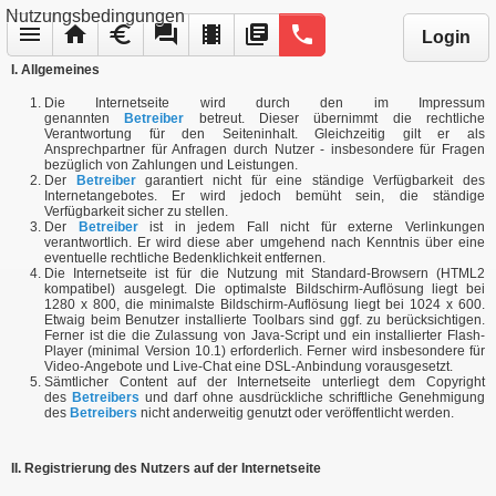
Nutzungsbedingungen
menu
home
euro
forum
local_movies
library_books
phone
Login
I. Allgemeines
Die Internetseite wird durch den im Impressum
genannten
Betreiber
betreut. Dieser übernimmt die rechtliche
Verantwortung für den Seiteninhalt. Gleichzeitig gilt er als
Ansprechpartner für Anfragen durch Nutzer - insbesondere für Fragen
bezüglich von Zahlungen und Leistungen.
Der
Betreiber
garantiert nicht für eine ständige Verfügbarkeit des
Internetangebotes. Er wird jedoch bemüht sein, die ständige
Verfügbarkeit sicher zu stellen.
Der
Betreiber
ist in jedem Fall nicht für externe Verlinkungen
verantwortlich. Er wird diese aber umgehend nach Kenntnis über eine
eventuelle rechtliche Bedenklichkeit entfernen.
Die Internetseite ist für die Nutzung mit Standard-Browsern (HTML2
kompatibel) ausgelegt. Die optimalste Bildschirm-Auflösung liegt bei
1280 x 800, die minimalste Bildschirm-Auflösung liegt bei 1024 x 600.
Etwaig beim Benutzer installierte Toolbars sind ggf. zu berücksichtigen.
Ferner ist die die Zulassung von Java-Script und ein installierter Flash-
Player (minimal Version 10.1) erforderlich. Ferner wird insbesondere für
Video-Angebote und Live-Chat eine DSL-Anbindung vorausgesetzt.
Sämtlicher Content auf der Internetseite unterliegt dem Copyright
des
Betreibers
und darf ohne ausdrückliche schriftliche Genehmigung
des
Betreibers
nicht anderweitig genutzt oder veröffentlicht werden.
II. Registrierung des Nutzers auf der Internetseite