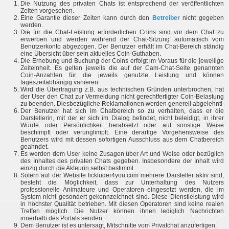
Die Nutzung des privaten Chats ist entsprechend der veröffentlichten
Zeiten vorgesehen.
Eine Garantie dieser Zeiten kann durch den
Betreiber
nicht gegeben
werden.
Die für die Chat-Leistung erforderlichen Coins sind vor dem Chat zu
erwerben und werden während der Chat-Sitzung automatisch vom
Benutzerkonto abgezogen. Der Benutzer erhält im Chat-Bereich ständig
eine Übersicht über sein aktuelles Coin-Guthaben.
Die Erhebung und Buchung der Coins erfolgt im Voraus für die jeweilige
Zeiteinheit. Es gelten jeweils die auf der Cam-Chat-Seite genannten
Coin-Anzahlen für die jeweils genutzte Leistung und können
tageszeitabhängig variieren.
Wird die Übertragung z.B. aus technischen Gründen unterbrochen, hat
der User den Chat zur Vermeidung nicht gerechtfertigter Coin-Belastung
zu beenden. Diesbezügliche Reklamationen werden generell abgelehnt!
Der Benutzer hat sich im Chatbereich so zu verhalten, dass er die
Darstellerin, mit der er sich im Dialog befindet, nicht beleidigt, in ihrer
Würde oder Persönlichkeit herabsetzt oder auf sonstige Weise
beschimpft oder verunglimpft. Eine derartige Vorgehensweise des
Benutzers wird mit dessen sofortigen Ausschluss aus dem Chatbereich
geahndet.
Es werden dem User keine Zusagen über Art und Weise oder bezüglich
des Inhaltes des privaten Chats gegeben. Insbesondere der Inhalt wird
einzig durch die Akteurin selbst bestimmt.
Sofern auf der Website fickluder4you.com mehrere Darsteller aktiv sind,
besteht die Möglichkeit, dass zur Unterhaltung des Nutzers
professionelle Animateure und Operatoren eingesetzt werden, die im
System nicht gesondert gekennzeichnet sind. Diese Dienstleistung wird
in höchster Qualität betrieben. Mit diesen Operatoren sind keine realen
Treffen möglich. Die Nutzer können ihnen lediglich Nachrichten
innerhalb des Portals senden.
Dem Benutzer ist es untersagt, Mitschnitte vom Privatchat anzufertigen.