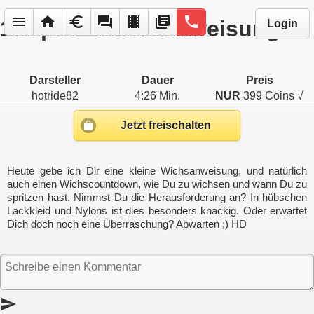
menu
home
euro
forum
local_movies
library_books
phone
1. April - Wichsanweisung
Login
Darsteller
Dauer
Preis
hotride82
4:26 Min.
NUR
399 Coins √
Jetzt freischalten
Heute gebe ich Dir eine kleine Wichsanweisung, und natürlich
auch einen Wichscountdown, wie Du zu wichsen und wann Du zu
spritzen hast. Nimmst Du die Herausforderung an? In hübschen
Lackkleid und Nylons ist dies besonders knackig. Oder erwartet
Dich doch noch eine Überraschung? Abwarten ;) HD
send