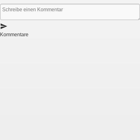
send
Kommentare