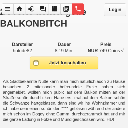
menu
home
euro
forum
local_movies
library_books
phone
2 Freier ficken geile
Login
BALKONBITCH
Darsteller
Dauer
Preis
hotride82
8:19 Min.
NUR
749 Coins √
Jetzt freischalten
Als Stadtbekannte Nutte kann man mich natürlich auch zu Hause
besuchen. 2 miteinander befreundete Freier haben sich
angemeldet, wollten mich public auf dem Balkon mitten an der
Straße schön durchficken. Habe erst mal auf dem Balkon schön
die Schwänze hartgeblasen, dann sind wir ins Wohnzimmer und
ich habe dem einen schön den **** geblasen während der andere
mich schön im Doggy ohne Gummi durchgerammelt hat und mir
die ganze Ladung in Fotze und Mund geschossen wird. HD!