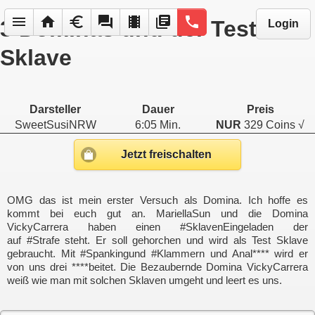
menu
home
euro
forum
local_movies
library_books
phone
3 Dominas und der Test
Login
Sklave
Darsteller
Dauer
Preis
SweetSusiNRW
6:05 Min.
NUR
329 Coins √
Jetzt freischalten
OMG das ist mein erster Versuch als Domina. Ich hoffe es
kommt bei euch gut an. MariellaSun und die Domina
VickyCarrera haben einen #SklavenEingeladen der
auf #Strafe steht. Er soll gehorchen und wird als Test Sklave
gebraucht. Mit #Spankingund #Klammern und Anal**** wird er
von uns drei ****beitet. Die Bezaubernde Domina VickyCarrera
weiß wie man mit solchen Sklaven umgeht und leert es uns.