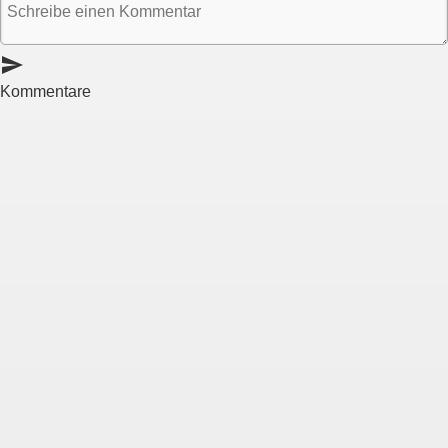
send
Kommentare