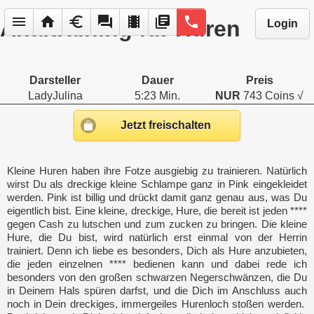
menu
home
euro
forum
local_movies
library_books
phone
Analtraining für Huren
Login
Darsteller
Dauer
Preis
LadyJulina
5:23 Min.
NUR
743 Coins √
Jetzt freischalten
Kleine Huren haben ihre Fotze ausgiebig zu trainieren. Natürlich
wirst Du als dreckige kleine Schlampe ganz in Pink eingekleidet
werden. Pink ist billig und drückt damit ganz genau aus, was Du
eigentlich bist. Eine kleine, dreckige, Hure, die bereit ist jeden ****
gegen Cash zu lutschen und zum zucken zu bringen. Die kleine
Hure, die Du bist, wird natürlich erst einmal von der Herrin
trainiert. Denn ich liebe es besonders, Dich als Hure anzubieten,
die jeden einzelnen **** bedienen kann und dabei rede ich
besonders von den großen schwarzen Negerschwänzen, die Du
in Deinem Hals spüren darfst, und die Dich im Anschluss auch
noch in Dein dreckiges, immergeiles Hurenloch stoßen werden.