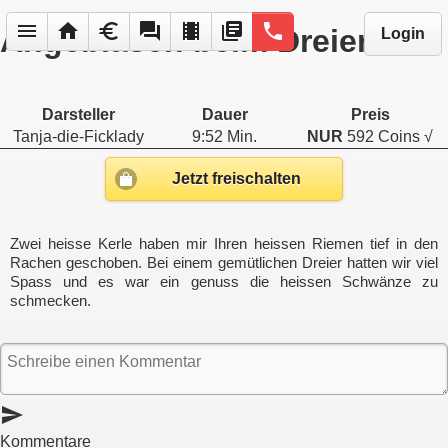
menu
home
euro
forum
local_movies
library_books
phone
Angeblasen beim Dreier
Login
Darsteller
Dauer
Preis
Tanja-die-Ficklady
9:52 Min.
NUR
592 Coins √
Jetzt freischalten
Zwei heisse Kerle haben mir Ihren heissen Riemen tief in den
Rachen geschoben. Bei einem gemütlichen Dreier hatten wir viel
Spass und es war ein genuss die heissen Schwänze zu
schmecken.
send
Kommentare