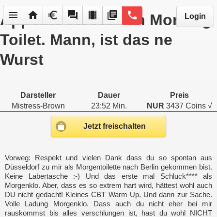
menu
home
euro
forum
local_movies
library_books
phone
Appetite for Human Morning
Login
Toilet. Mann, ist das ne
Wurst
Darsteller
Dauer
Preis
Mistress-Brown
23:52 Min.
NUR
3437 Coins √
Jetzt freischalten
Vorweg: Respekt und vielen Dank dass du so spontan aus
Düsseldorf zu mir als Morgentoilette nach Berlin gekommen bist.
Keine Labertasche :-) Und das erste mal Schluck**** als
Morgenklo. Aber, dass es so extrem hart wird, hättest wohl auch
DU nicht gedacht! Kleines CBT Warm Up. Und dann zur Sache.
Volle Ladung Morgenklo. Dass auch du nicht eher bei mir
rauskommst bis alles verschlungen ist, hast du wohl NICHT