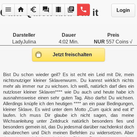
menu
home
euro
forum
local_movies
library_books
phone
Cum Quick and eat it
Login
Darsteller
Dauer
Preis
LadyJulina
4:02 Min.
NUR
557 Coins √
Jetzt freischalten
Bist Du schon wieder geil? Es ist echt ein Leid mit Dir, mein
nichtsnutziger kleiner Sklavenwurm. Du kannst wirklich nichts
mehr als immer nur zu wichsen. Ich weiß, natürlich darf dies ein
nutzloser kleiner Sklaven**** wie Du auch und heute habe ich
ausnahmsweise einen sehr guten Tag. Also darfst Du wichsen.
Allerdings knüpfe ich den heutigen **** an ein paar Bedingungen,
kleiner Sklave. Es wird unter dem Motto „Cum quick and eat it“
laufen. Ich muss Dir glaube ich nicht sagen, das meine
Wichsanleitung unter Zeitdruck natürlich besonders fies und
besonders gemein ist, das Du jedesmal darüber nachdenkst doch
abzubrechen und Dich meinen Befehlen zu widersetzen. Aber