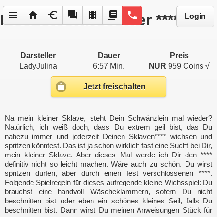
menu
home
euro
forum
local_movies
library_books
phone
Fest verschlossener ****
Login
Darsteller
Dauer
Preis
LadyJulina
6:57 Min.
NUR
959 Coins √
Jetzt freischalten
Na mein kleiner Sklave, steht Dein Schwänzlein mal wieder?
Natürlich, ich weiß doch, dass Du extrem geil bist, das Du
nahezu immer und jederzeit Deinen Sklaven**** wichsen und
spritzen könntest. Das ist ja schon wirklich fast eine Sucht bei Dir,
mein kleiner Sklave. Aber dieses Mal werde ich Dir den ****
definitiv nicht so leicht machen. Wäre auch zu schön. Du wirst
spritzen dürfen, aber durch einen fest verschlossenen ****.
Folgende Spielregeln für dieses aufregende kleine Wichsspiel: Du
brauchst eine handvoll Wäscheklammern, sofern Du nicht
beschnitten bist oder eben ein schönes kleines Seil, falls Du
beschnitten bist. Dann wirst Du meinen Anweisungen Stück für