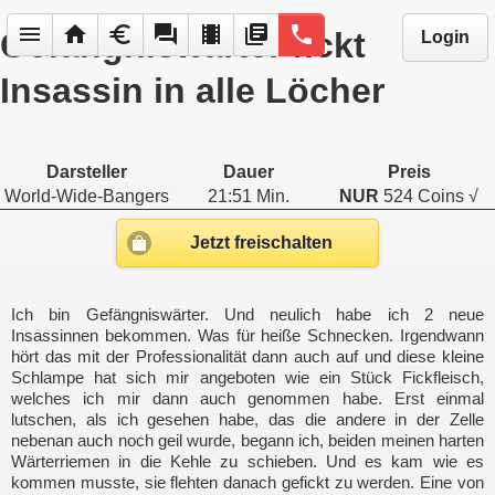
menu
home
euro
forum
local_movies
library_books
phone
Gefängniswärter fickt
Login
Insassin in alle Löcher
Darsteller
Dauer
Preis
World-Wide-Bangers
21:51 Min.
NUR
524 Coins √
Jetzt freischalten
Ich bin Gefängniswärter. Und neulich habe ich 2 neue
Insassinnen bekommen. Was für heiße Schnecken. Irgendwann
hört das mit der Professionalität dann auch auf und diese kleine
Schlampe hat sich mir angeboten wie ein Stück Fickfleisch,
welches ich mir dann auch genommen habe. Erst einmal
lutschen, als ich gesehen habe, das die andere in der Zelle
nebenan auch noch geil wurde, begann ich, beiden meinen harten
Wärterriemen in die Kehle zu schieben. Und es kam wie es
kommen musste, sie flehten danach gefickt zu werden. Eine von