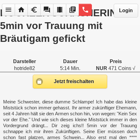
menu
home
euro
forum
local_movies
library_books
phone
HOCHZEITSCRASHERIN -
Login
5min vor Trauung mit
Bräutigam gefickt
Darsteller
Dauer
Preis
hotride82
5:14 Min.
NUR
471 Coins √
Jetzt freischalten
Meine Schwester, diese dumme Schlampe! Ich habe das kleine
Miststück schon immer gehasst. Ihr armer zukünftiger Ehemann,
seit 4 Jahren hält sie den Armen schon hin, von wegen: "Kein Sex
vor der Ehe." Und wie sich dieses kleine Miststück immer in den
Vordergrund drängt... Dir zeig ichs!! 5min vor der Trauung
schnappe ich mir ihren Zukünftigen. Seine Eier müssen doch
schon fast platzen, armes Schwein... Also erst mal den ****