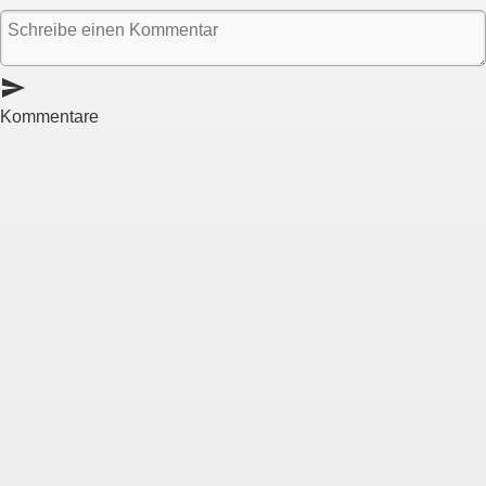
send
Kommentare