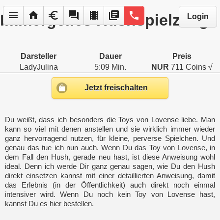
menu
home
euro
forum
local_movies
library_books
phone
Immergeiles Hushspielzeug
Login
Darsteller
Dauer
Preis
LadyJulina
5:09 Min.
NUR
711 Coins √
Jetzt freischalten
Du weißt, dass ich besonders die Toys von Lovense liebe. Man
kann so viel mit denen anstellen und sie wirklich immer wieder
ganz hervorragend nutzen, für kleine, perverse Spielchen. Und
genau das tue ich nun auch. Wenn Du das Toy von Lovense, in
dem Fall den Hush, gerade neu hast, ist diese Anweisung wohl
ideal. Denn ich werde Dir ganz genau sagen, wie Du den Hush
direkt einsetzen kannst mit einer detaillierten Anweisung, damit
das Erlebnis (in der Öffentlichkeit) auch direkt noch einmal
intensiver wird. Wenn Du noch kein Toy von Lovense hast,
kannst Du es hier bestellen.