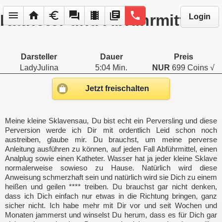
menu
home
euro
forum
local_movies
library_books
phone
Katheter und Abführmittel
Login
Darsteller
Dauer
Preis
LadyJulina
5:04 Min.
NUR
699 Coins √
Jetzt freischalten
Meine kleine Sklavensau, Du bist echt ein Perversling und diese
Perversion werde ich Dir mit ordentlich Leid schon noch
austreiben, glaube mir. Du brauchst, um meine perverse
Anleitung ausführen zu können, auf jeden Fall Abführmittel, einen
Analplug sowie einen Katheter. Wasser hat ja jeder kleine Sklave
normalerweise sowieso zu Hause. Natürlich wird diese
Anweisung schmerzhaft sein und natürlich wird sie Dich zu einem
heißen und geilen **** treiben. Du brauchst gar nicht denken,
dass ich Dich einfach nur etwas in die Richtung bringen, ganz
sicher nicht. Ich habe mehr mit Dir vor und seit Wochen und
Monaten jammerst und winselst Du herum, dass es für Dich gar