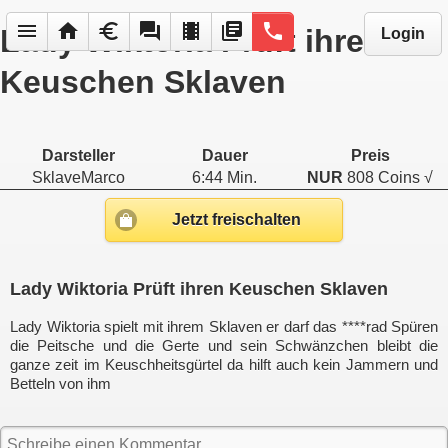
menu
home
euro
forum
local_movies
library_books
phone
Lady Wiktoria Prüft ihren
Login
Keuschen Sklaven
Darsteller
Dauer
Preis
SklaveMarco
6:44 Min.
NUR
808 Coins √
Jetzt freischalten
Lady Wiktoria Prüft ihren Keuschen Sklaven
Lady Wiktoria spielt mit ihrem Sklaven er darf das ****rad Spüren
die Peitsche und die Gerte und sein Schwänzchen bleibt die
ganze zeit im Keuschheitsgürtel da hilft auch kein Jammern und
Betteln von ihm