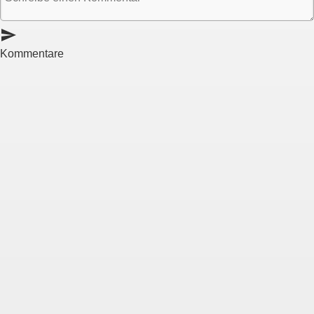
send
Kommentare