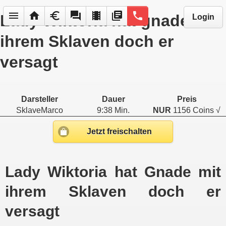
menu
home
euro
forum
local_movies
library_books
phone
Lady Wiktoria hat gnade mit
Login
ihrem Sklaven doch er
versagt
Darsteller
Dauer
Preis
SklaveMarco
9:38 Min.
NUR
1156 Coins √
Jetzt freischalten
Lady Wiktoria hat Gnade mit
ihrem Sklaven doch er
versagt