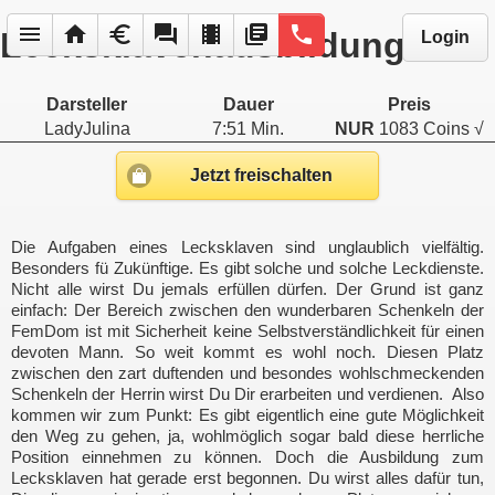
menu
home
euro
forum
local_movies
library_books
phone
Lecksklavenausbildung
Login
Darsteller
Dauer
Preis
LadyJulina
7:51 Min.
NUR
1083 Coins √
Jetzt freischalten
Die Aufgaben eines Lecksklaven sind unglaublich vielfältig.
Besonders fü Zukünftige. Es gibt solche und solche Leckdienste.
Nicht alle wirst Du jemals erfüllen dürfen. Der Grund ist ganz
einfach: Der Bereich zwischen den wunderbaren Schenkeln der
FemDom ist mit Sicherheit keine Selbstverständlichkeit für einen
devoten Mann. So weit kommt es wohl noch. Diesen Platz
zwischen den zart duftenden und besondes wohlschmeckenden
Schenkeln der Herrin wirst Du Dir erarbeiten und verdienen. Also
kommen wir zum Punkt: Es gibt eigentlich eine gute Möglichkeit
den Weg zu gehen, ja, wohlmöglich sogar bald diese herrliche
Position einnehmen zu können. Doch die Ausbildung zum
Lecksklaven hat gerade erst begonnen. Du wirst alles dafür tun,