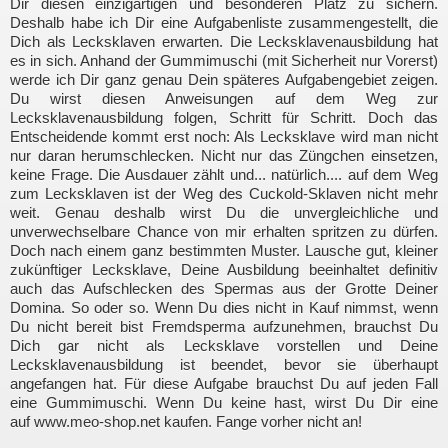
Dir diesen einzigartigen und besonderen Platz zu sichern.
Deshalb habe ich Dir eine Aufgabenliste zusammengestellt, die
Dich als Lecksklaven erwarten. Die Lecksklavenausbildung hat
es in sich. Anhand der Gummimuschi (mit Sicherheit nur Vorerst)
werde ich Dir ganz genau Dein späteres Aufgabengebiet zeigen.
Du wirst diesen Anweisungen auf dem Weg zur
Lecksklavenausbildung folgen, Schritt für Schritt. Doch das
Entscheidende kommt erst noch: Als Lecksklave wird man nicht
nur daran herumschlecken. Nicht nur das Züngchen einsetzen,
keine Frage. Die Ausdauer zählt und... natürlich.... auf dem Weg
zum Lecksklaven ist der Weg des Cuckold-Sklaven nicht mehr
weit. Genau deshalb wirst Du die unvergleichliche und
unverwechselbare Chance von mir erhalten spritzen zu dürfen.
Doch nach einem ganz bestimmten Muster. Lausche gut, kleiner
zukünftiger Lecksklave, Deine Ausbildung beeinhaltet definitiv
auch das Aufschlecken des Spermas aus der Grotte Deiner
Domina. So oder so. Wenn Du dies nicht in Kauf nimmst, wenn
Du nicht bereit bist Fremdsperma aufzunehmen, brauchst Du
Dich gar nicht als Lecksklave vorstellen und Deine
Lecksklavenausbildung ist beendet, bevor sie überhaupt
angefangen hat. Für diese Aufgabe brauchst Du auf jeden Fall
eine Gummimuschi. Wenn Du keine hast, wirst Du Dir eine
auf www.meo-shop.net kaufen. Fange vorher nicht an!