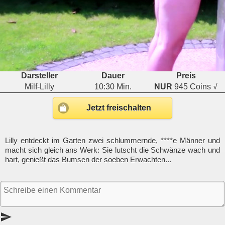
Darsteller
Dauer
Preis
Milf-Lilly
10:30 Min.
NUR
945 Coins √
Jetzt freischalten
Lilly entdeckt im Garten zwei schlummernde, ****e Männer und
macht sich gleich ans Werk: Sie lutscht die Schwänze wach und
hart, genießt das Bumsen der soeben Erwachten...
send