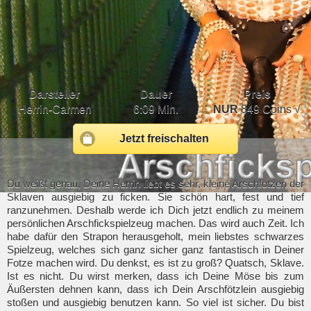
Darsteller
Dauer
Preis
Herrin-Carmen
6:09 Min.
NUR
849 Coins √
Jetzt freischalten
Du weißt genau, Deine Herrin liebt es sehr, kleine Arschfotzen der
Sklaven ausgiebig zu ficken. Sie schön hart, fest und tief
ranzunehmen. Deshalb werde ich Dich jetzt endlich zu meinem
persönlichen Arschfickspielzeug machen. Das wird auch Zeit. Ich
habe dafür den Strapon herausgeholt, mein liebstes schwarzes
Spielzeug, welches sich ganz sicher ganz fantastisch in Deiner
Fotze machen wird. Du denkst, es ist zu groß? Quatsch, Sklave.
Ist es nicht. Du wirst merken, dass ich Deine Möse bis zum
Äußersten dehnen kann, dass ich Dein Arschfötzlein ausgiebig
stoßen und ausgiebig benutzen kann. So viel ist sicher. Du bist