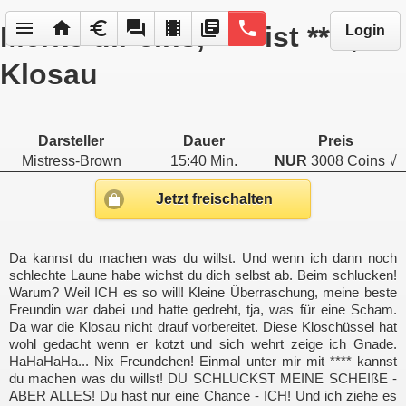
menu
home
euro
forum
local_movies
library_books
phone
Merke dir eins, **** ist ****,
Login
Klosau
Darsteller
Dauer
Preis
Mistress-Brown
15:40 Min.
NUR
3008 Coins √
Jetzt freischalten
Da kannst du machen was du willst. Und wenn ich dann noch
schlechte Laune habe wichst du dich selbst ab. Beim schlucken!
Warum? Weil ICH es so will! Kleine Überraschung, meine beste
Freundin war dabei und hatte gedreht, tja, was für eine Scham.
Da war die Klosau nicht drauf vorbereitet. Diese Kloschüssel hat
wohl gedacht wenn er kotzt und sich wehrt zeige ich Gnade.
HaHaHaHa... Nix Freundchen! Einmal unter mir mit **** kannst
du machen was du willst! DU SCHLUCKST MEINE SCHEIßE -
ABER ALLES! Du hast nur eine Chance - ICH! Und ich ziehe es