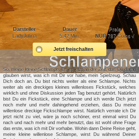
Darsteller
Dauer
Preis
LadyJulina
5:42 Min.
NUR
787 Coins √
Jetzt freischalten
So, meine kleine Schlampe. Es ist jetzt an der Zeit, das Du daran
glauben wirst, was ich mit Dir vor habe, mein Spielzeug. Schau
Dich doch an. Du bist nichts weiter als eine Schlampe. Nichts
weiter als ein dreckiges kleines willenloses Fickstück, welches
wirklich und ohne Diskussion jeden Tag benutzt gehört. Natürlich
bist Du ein Fickstück, eine Schlampe und ich werde Dich jetzt
noch mehr und mehr dahingehend erziehen, dass Du meine
willenlose dreckige Fickschlampe wirst. Natürlich verrate ich Dir
jetzt nicht zu viel, wäre ja noch schöner, erst einmal wirst Du
nach und nach mehr und mehr benutzt, das ist wohl ohne Frage
das erste, was ich mit Dir vorhabe. Wohin dann Deine Reise geht,
meine kleine willenlose Schlampe, wirst Du während Deiner