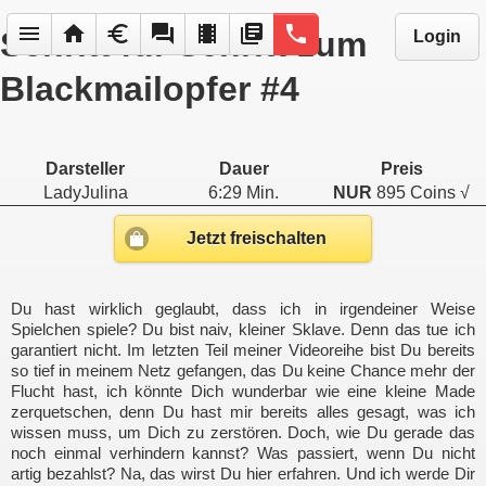
menu
home
euro
forum
local_movies
library_books
phone
Schritt für Schritt zum
Login
Blackmailopfer #4
Darsteller
Dauer
Preis
LadyJulina
6:29 Min.
NUR
895 Coins √
Jetzt freischalten
Du hast wirklich geglaubt, dass ich in irgendeiner Weise
Spielchen spiele? Du bist naiv, kleiner Sklave. Denn das tue ich
garantiert nicht. Im letzten Teil meiner Videoreihe bist Du bereits
so tief in meinem Netz gefangen, das Du keine Chance mehr der
Flucht hast, ich könnte Dich wunderbar wie eine kleine Made
zerquetschen, denn Du hast mir bereits alles gesagt, was ich
wissen muss, um Dich zu zerstören. Doch, wie Du gerade das
noch einmal verhindern kannst? Was passiert, wenn Du nicht
artig bezahlst? Na, das wirst Du hier erfahren. Und ich werde Dir