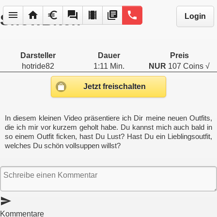
menu
home
euro
forum
local_movies
library_books
phone
ShowBitch
Login
Darsteller
Dauer
Preis
hotride82
1:11 Min.
NUR
107 Coins √
Jetzt freischalten
In diesem kleinen Video präsentiere ich Dir meine neuen Outfits,
die ich mir vor kurzem geholt habe. Du kannst mich auch bald in
so einem Outfit ficken, hast Du Lust? Hast Du ein Lieblingsoutfit,
welches Du schön vollsuppen willst?
send
Kommentare