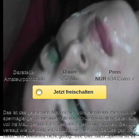
Darsteller
Dauer
Preis
Amateurpornoclub
5:52 Min.
NUR
634 Coins √
Jetzt freischalten
Das ist das geilste was Man(n) sich vorstellen kann. Hier wird die
spermagierige Tiffanie innerhalb von Minuten von allen Seiten aus
voll ins Maul gespritzt. Es fliest das Sperma in Strömen. Geil und
versaut wie die Lady ist schluckt sie alles mit Genuss gan brav
runter und bekommt nicht genug. Ihre Gier nach Sperma ist ihr