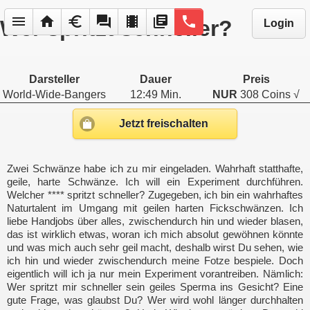
menu
home
euro
forum
local_movies
library_books
phone
Wer spritzt schneller?
Login
Darsteller
Dauer
Preis
World-Wide-Bangers
12:49 Min.
NUR
308 Coins √
Jetzt freischalten
Zwei Schwänze habe ich zu mir eingeladen. Wahrhaft statthafte,
geile, harte Schwänze. Ich will ein Experiment durchführen.
Welcher **** spritzt schneller? Zugegeben, ich bin ein wahrhaftes
Naturtalent im Umgang mit geilen harten Fickschwänzen. Ich
liebe Handjobs über alles, zwischendurch hin und wieder blasen,
das ist wirklich etwas, woran ich mich absolut gewöhnen könnte
und was mich auch sehr geil macht, deshalb wirst Du sehen, wie
ich hin und wieder zwischendurch meine Fotze bespiele. Doch
eigentlich will ich ja nur mein Experiment vorantreiben. Nämlich:
Wer spritzt mir schneller sein geiles Sperma ins Gesicht? Eine
gute Frage, was glaubst Du? Wer wird wohl länger durchhalten