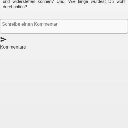
und widerstehen können? Und: Wie lange würdest Du wohl
durchhalten?
send
Kommentare