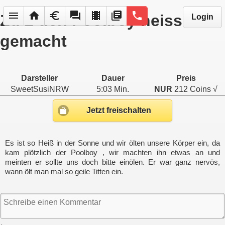
menu
home
euro
forum
local_movies
library_books
phone
Zu 2 den Poolboy heiss
Login
gemacht
Darsteller
Dauer
Preis
SweetSusiNRW
5:03 Min.
NUR
212 Coins √
Jetzt freischalten
Es ist so Heiß in der Sonne und wir ölten unsere Körper ein, da
kam plötzlich der Poolboy , wir machten ihn etwas an und
meinten er sollte uns doch bitte einölen. Er war ganz nervös,
wann ölt man mal so geile Titten ein.