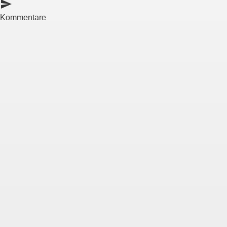
send
Kommentare