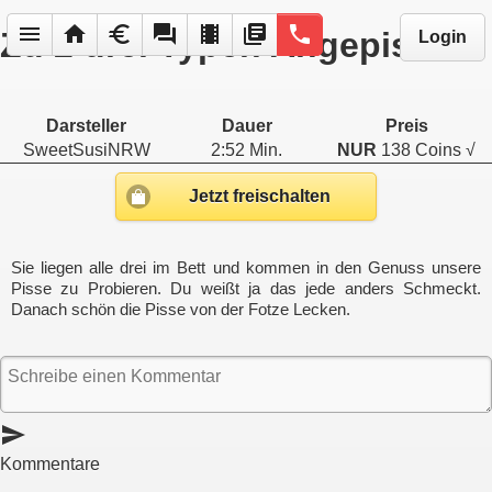
menu
home
euro
forum
local_movies
library_books
phone
Zu 2 drei Typen Angepisst
Login
Darsteller
Dauer
Preis
SweetSusiNRW
2:52 Min.
NUR
138 Coins √
Jetzt freischalten
Sie liegen alle drei im Bett und kommen in den Genuss unsere
Pisse zu Probieren. Du weißt ja das jede anders Schmeckt.
Danach schön die Pisse von der Fotze Lecken.
send
Kommentare