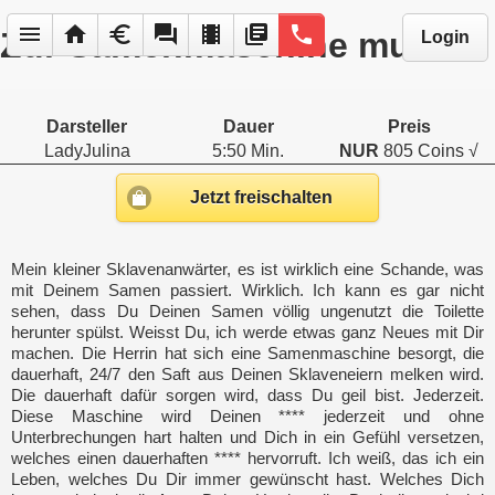
menu
home
euro
forum
local_movies
library_books
phone
Zur Samenmaschine mutiert
Login
Darsteller
Dauer
Preis
LadyJulina
5:50 Min.
NUR
805 Coins √
Jetzt freischalten
Mein kleiner Sklavenanwärter, es ist wirklich eine Schande, was
mit Deinem Samen passiert. Wirklich. Ich kann es gar nicht
sehen, dass Du Deinen Samen völlig ungenutzt die Toilette
herunter spülst. Weisst Du, ich werde etwas ganz Neues mit Dir
machen. Die Herrin hat sich eine Samenmaschine besorgt, die
dauerhaft, 24/7 den Saft aus Deinen Sklaveneiern melken wird.
Die dauerhaft dafür sorgen wird, dass Du geil bist. Jederzeit.
Diese Maschine wird Deinen **** jederzeit und ohne
Unterbrechungen hart halten und Dich in ein Gefühl versetzen,
welches einen dauerhaften **** hervorruft. Ich weiß, das ich ein
Leben, welches Du Dir immer gewünscht hast. Welches Dich