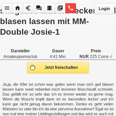
menu
home
euro
forum
local_movies
library_books
phone
saugeiles Muschi lecken und
Login
blasen lassen mit MM-
Double Josie-1
Darsteller
Dauer
Preis
Amateurpornoclub
4:41 Min.
NUR
225 Coins √
Jetzt freischalten
Ja,ja, die 69er ist schon was geiles wenn man sich geil blasen
lassen kann nund nebenbei noch leckeren Muschisaft schmekt.
Das gefällt mir so sehr das ich es immer wieder so gerne mag.
Wenn die Muschi tropft dann ist es besonders lecker und ich
kann gar nicht genug davon bekommen. Denke es geht vielen
Männern so oder bin ich da eine perverse Ausnahme? Egal es ist
nun mal eine meiner Lieblingsstellungen und das wird es auch mit